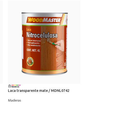
Laca transparente mate / MDNL0742
Laca transpare
Maderas
Maderas