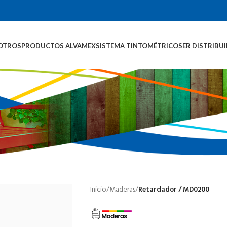
OTROS
PRODUCTOS ALVAMEX
SISTEMA TINTOMÉTRICO
SER DISTRIBU
Inicio
/
Maderas
/
Retardador / MD0200