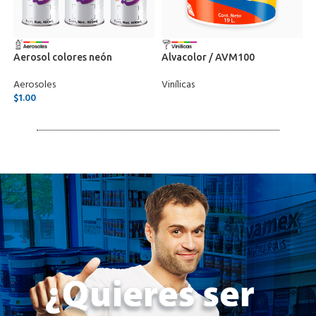
Aerosol colores neón
Alvacolor / AVM100
A
Aerosoles
Vinílicas
V
$
1.00