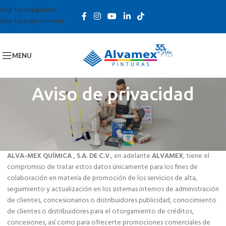
Skip to navigation
Skip to main content
MENU
Aviso de privacidad
AVISO DE PRIVACIDAD PARA CLIENTES DE ALVA-MEX QUIMICA S.A.
DE C.V.
ALVA-MEX QUÍMICA , S.A. DE C.V.
, en adelante
ALVAMEX
, tiene el
compromiso de tratar estos datos únicamente para los fines de
colaboración en materia de promoción de los servicios de alta,
seguimiento y actualización en los sistemas internos de administración
de clientes, concesionarios o distribuidores publicidad, conocimiento
de clientes o distribuidores para el otorgamiento de créditos,
concesiones, así como para ofrecerte promociones comerciales de