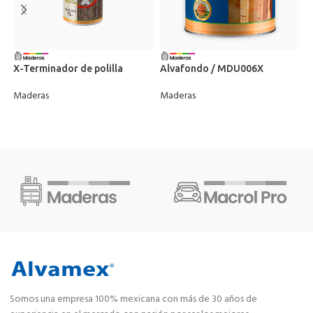
R
X-Terminador de polilla
Alvafondo / MDU006X
1
Maderas
Maderas
M
Somos una empresa 100% mexicana con más de 30 años de