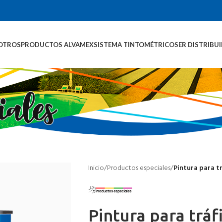
OTROS
PRODUCTOS ALVAMEX
SISTEMA TINTOMÉTRICO
SER DISTRIBU
Inicio
/
Productos especiales
/
Pintura para t
Pintura para tráf