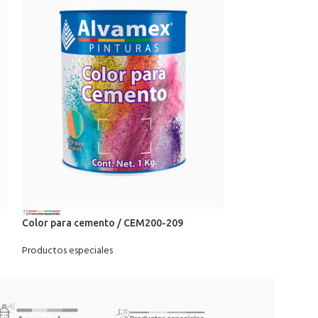
Color para cemento / CEM200-209
Pintura para alb
Productos especiales
Productos especia