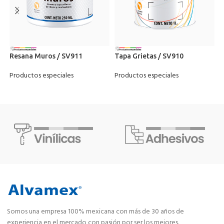
C
Resana Muros / SV911
Tapa Grietas / SV910
C
Productos especiales
Productos especiales
P
Somos una empresa 100% mexicana con más de 30 años de
experiencia en el mercado con pasión por ser los mejores.