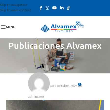
Skip to navigation
Skip to main content
MENU
Publicaciones Alvamex
RESPONSABILIDAD SOCIAL
Gran Jugada Internacional de Pelota Vasca – México vs.
Navarra
0
On 7 octubre, 2025
admincinet