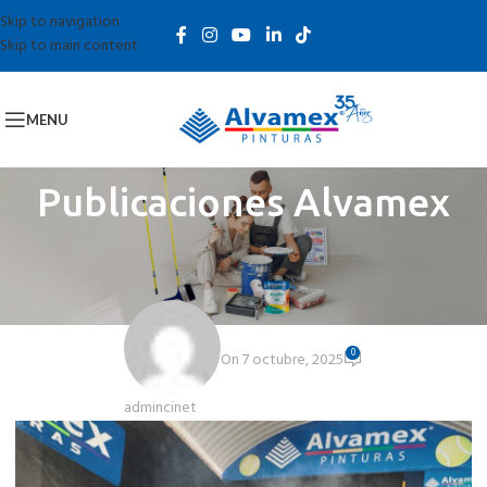
Skip to navigation
Skip to main content
MENU
Publicaciones Alvamex
RESPONSABILIDAD SOCIAL
Día del Niño 2025 – Santa María Palapa
0
On 7 octubre, 2025
admincinet