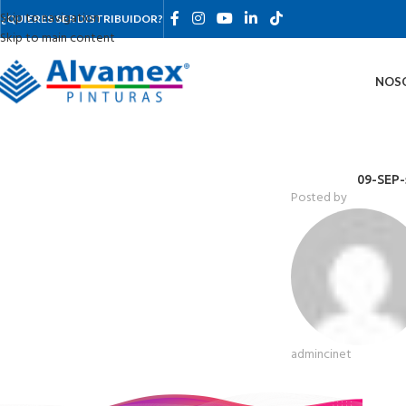
Skip to navigation
¿QUIERES SER DISTRIBUIDOR?
Skip to main content
NOS
09-SEP-
Posted by
admincinet