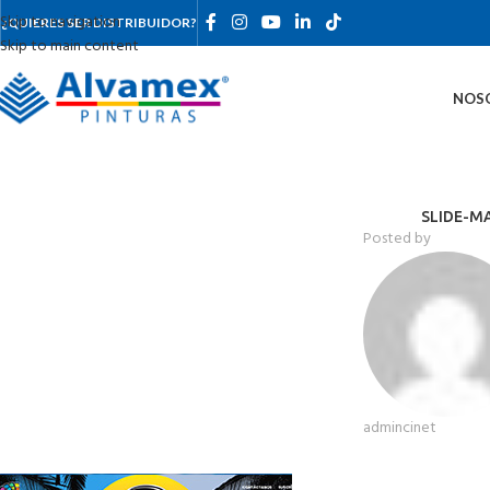
Skip to navigation
¿QUIERES SER DISTRIBUIDOR?
Skip to main content
NOS
SLIDE-M
Posted by
admincinet