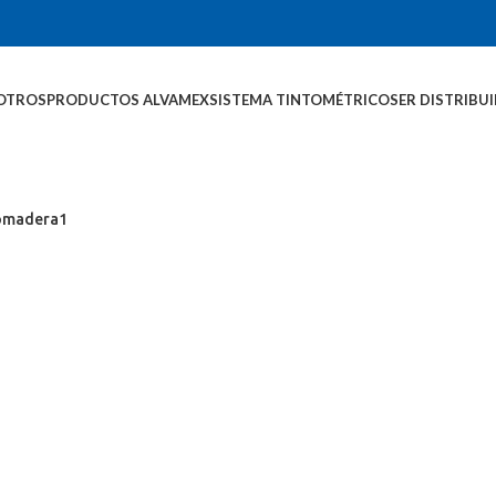
OTROS
PRODUCTOS ALVAMEX
SISTEMA TINTOMÉTRICO
SER DISTRIBU
omadera1