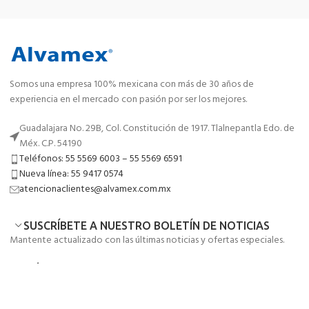
Somos una empresa 100% mexicana con más de 30 años de
experiencia en el mercado con pasión por ser los mejores.
Guadalajara No. 29B, Col. Constitución de 1917. Tlalnepantla Edo. de
Méx. C.P. 54190
Teléfonos: 55 5569 6003 – 55 5569 6591
Nueva línea: 55 9417 0574
atencionaclientes@alvamex.com.mx
SUSCRÍBETE A NUESTRO BOLETÍN DE NOTICIAS
Mantente actualizado con las últimas noticias y ofertas especiales.
MENÚ
ENLACES DE UTILIDAD