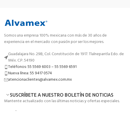
Somos una empresa 100% mexicana con más de 30 años de
experiencia en el mercado con pasión por ser los mejores.
Guadalajara No. 29B, Col. Constitución de 1917. Tlalnepantla Edo. de
Méx. C.P. 54190
Teléfonos: 55 5569 6003 – 55 5569 6591
Nueva línea: 55 9417 0574
atencionaclientes@alvamex.com.mx
SUSCRÍBETE A NUESTRO BOLETÍN DE NOTICIAS
Mantente actualizado con las últimas noticias y ofertas especiales.
MENÚ
ENLACES DE UTILIDAD