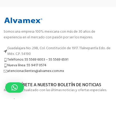
Somos una empresa 100% mexicana con más de 30 años de
experiencia en el mercado con pasión por ser los mejores.
Guadalajara No. 29B, Col. Constitución de 1917. Tlalnepantla Edo. de
Méx. C.P. 54190
Teléfonos: 55 5569 6003 – 55 5569 6591
Nueva línea: 55 9417 0574
atencionaclientes@alvamex.com.mx
SUSCRÍBETE A NUESTRO BOLETÍN DE NOTICIAS
Mantente actualizado con las últimas noticias y ofertas especiales.
MENÚ
ENLACES DE UTILIDAD