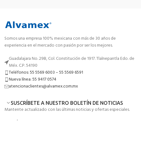
Somos una empresa 100% mexicana con más de 30 años de
experiencia en el mercado con pasión por ser los mejores.
Guadalajara No. 29B, Col. Constitución de 1917. Tlalnepantla Edo. de
Méx. C.P. 54190
Teléfonos: 55 5569 6003 – 55 5569 6591
Nueva línea: 55 9417 0574
atencionaclientes@alvamex.com.mx
SUSCRÍBETE A NUESTRO BOLETÍN DE NOTICIAS
Mantente actualizado con las últimas noticias y ofertas especiales.
MENÚ
ENLACES DE UTILIDAD