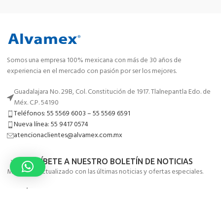
Somos una empresa 100% mexicana con más de 30 años de
experiencia en el mercado con pasión por ser los mejores.
Guadalajara No. 29B, Col. Constitución de 1917. Tlalnepantla Edo. de
Méx. C.P. 54190
Teléfonos: 55 5569 6003 – 55 5569 6591
Nueva línea: 55 9417 0574
atencionaclientes@alvamex.com.mx
SUSCRÍBETE A NUESTRO BOLETÍN DE NOTICIAS
Mantente actualizado con las últimas noticias y ofertas especiales.
MENÚ
ENLACES DE UTILIDAD