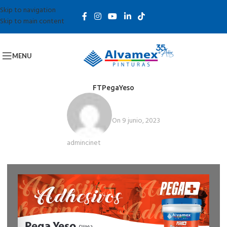
Skip to navigation
Skip to main content
MENU
FTPegaYeso
On 9 junio, 2023
admincinet