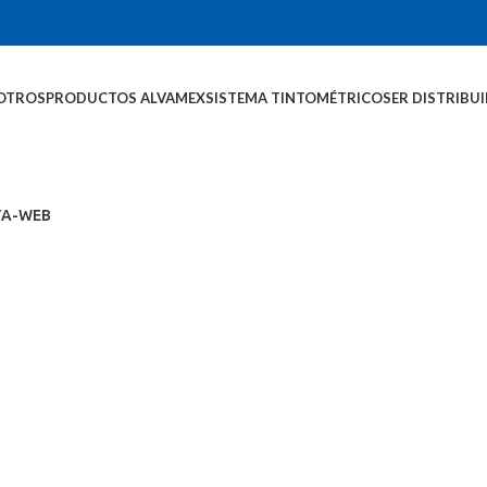
OTROS
PRODUCTOS ALVAMEX
SISTEMA TINTOMÉTRICO
SER DISTRIBU
TA-WEB