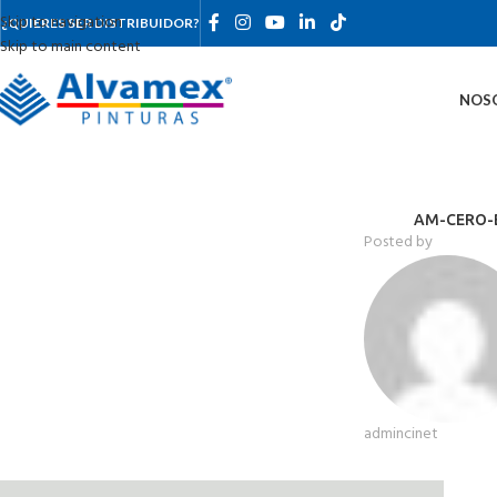
Skip to navigation
¿QUIERES SER DISTRIBUIDOR?
Skip to main content
NOS
AM-CERO-B
Posted by
admincinet