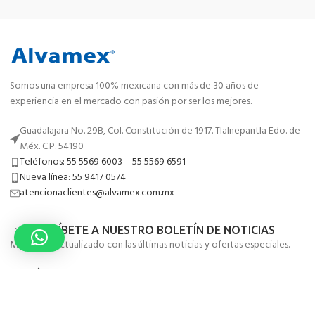
Somos una empresa 100% mexicana con más de 30 años de
experiencia en el mercado con pasión por ser los mejores.
Guadalajara No. 29B, Col. Constitución de 1917. Tlalnepantla Edo. de
Méx. C.P. 54190
Teléfonos: 55 5569 6003 – 55 5569 6591
Nueva línea: 55 9417 0574
atencionaclientes@alvamex.com.mx
SUSCRÍBETE A NUESTRO BOLETÍN DE NOTICIAS
Mantente actualizado con las últimas noticias y ofertas especiales.
MENÚ
ENLACES DE UTILIDAD