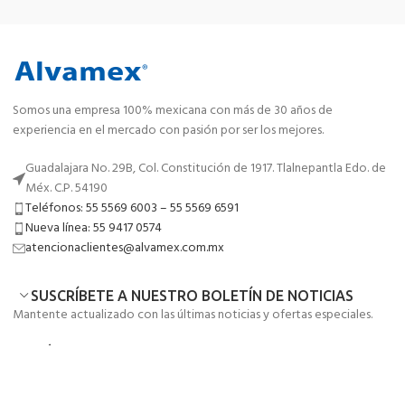
Somos una empresa 100% mexicana con más de 30 años de
experiencia en el mercado con pasión por ser los mejores.
Guadalajara No. 29B, Col. Constitución de 1917. Tlalnepantla Edo. de
Méx. C.P. 54190
Teléfonos: 55 5569 6003 – 55 5569 6591
Nueva línea: 55 9417 0574
atencionaclientes@alvamex.com.mx
SUSCRÍBETE A NUESTRO BOLETÍN DE NOTICIAS
Mantente actualizado con las últimas noticias y ofertas especiales.
MENÚ
ENLACES DE UTILIDAD