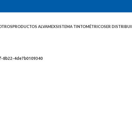
OTROS
PRODUCTOS ALVAMEX
SISTEMA TINTOMÉTRICO
SER DISTRIBU
f-8b22-4de7b0109340