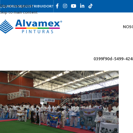
Skip to navigation
¿QUIERES SER DISTRIBUIDOR?
Skip to main content
NOS
0399f90d-5499-424